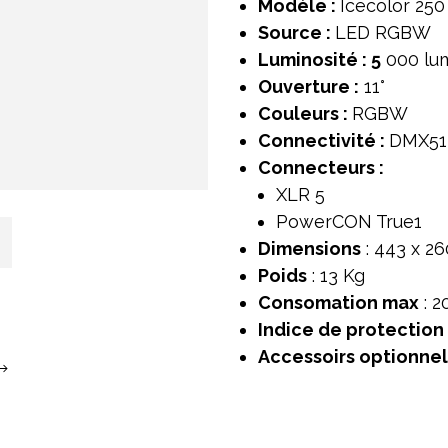
Modèle :
Icecolor 250
Source :
LED RGBW
Luminosité : 5
000 lu
Ouverture :
11°
Couleurs :
RGBW
Connectivité :
DMX51
Connecteurs :
XLR 5
PowerCON True1
Dimensions
: 443 x 2
Poids
: 13 Kg
Consomation max
: 2
Indice de protection
Accessoirs optionnel