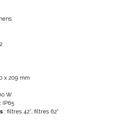
mens
2
60 x 209 mm
00 W
: IP65
s
: filtres 42°, filtres 62°