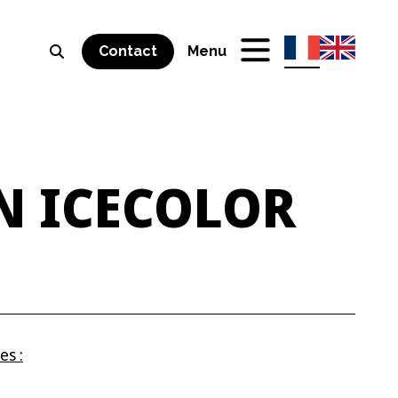
Contact
Menu
N
ICECOLOR
es :