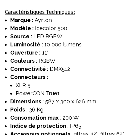
Caractéristiques Techniques :
Marque :
Ayrton
Modèle :
Icecolor 500
Source :
LED RGBW
Luminosité :
10 000 lumens
Ouverture :
11°
Couleurs :
RGBW
Connectivité :
DMX512
Connecteurs :
XLR 5
PowerCON True1
Dimensions
: 587 x 300 x 626 mm
Poids
: 36 Kg
Consomation max
: 200 W
Indice de protection
: IP65
Accessoirs optionnels
: filtres 42°, filtres 62°