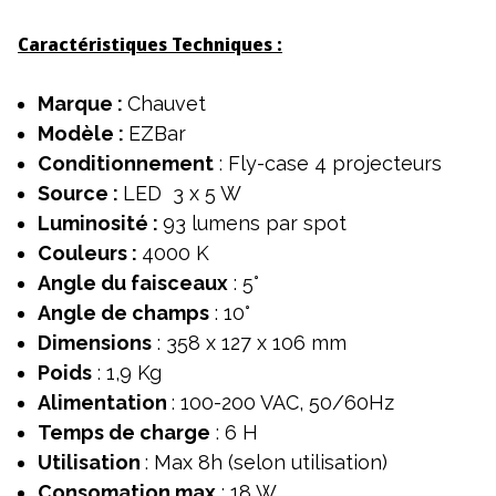
Caractéristiques Techniques :
Marque :
Chauvet
Modèle :
EZBar
Conditionnement
: Fly-case 4 projecteurs
Source :
LED 3 x 5 W
Luminosité :
93 lumens par spot
Couleurs :
4000 K
Angle du faisceaux
: 5°
Angle de champs
: 10°
Dimensions
: 358 x 127 x 106 mm
Poids
: 1,9 Kg
Alimentation
: 100-200 VAC, 50/60Hz
Temps de charge
: 6 H
Utilisation
: Max 8h (selon utilisation)
Consomation max
: 18 W