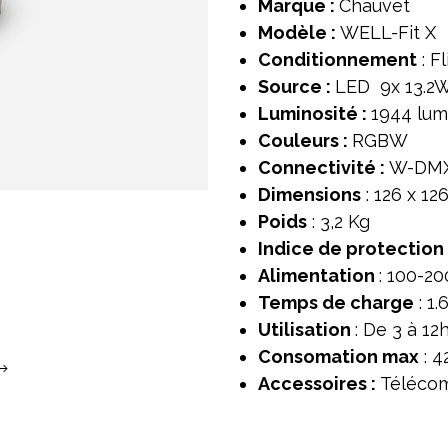
Marque :
Chauvet
Modèle :
WELL-Fit X
Conditionnement
: F
Source :
LED 9x 13.2
Luminosité :
1944 lum
Couleurs :
RGBW
Connectivité :
W-DM
Dimensions
: 126 x 1
Poids
: 3,2 Kg
Indice de protection
Alimentation
: 100-2
Temps de charge
: 1.
Utilisation
: De 3 à 12h
Consomation max
: 4
Accessoires :
Téléco