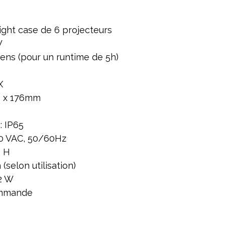
light case de 6 projecteurs
W
ens (pour un runtime de 5h)
X
26 x 176mm
: IP65
00 VAC, 50/60Hz
6 H
 (selon utilisation)
2 W
mmande