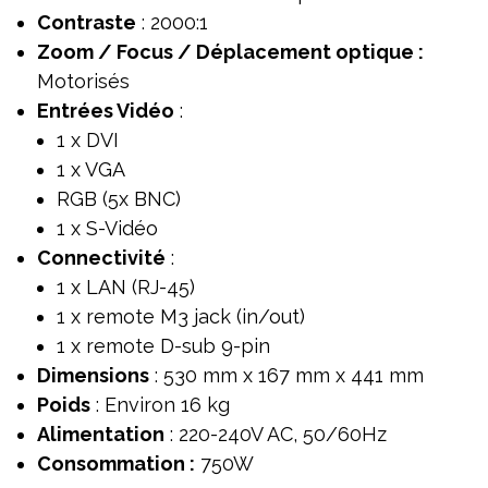
Contraste
: 2000:1
Zoom / Focus / Déplacement optique :
Motorisés
Entrées Vidéo
:
1 x DVI
1 x VGA
RGB (5x BNC)
1 x S-Vidéo
Connectivité
:
1 x LAN (RJ-45)
1 x remote M3 jack (in/out)
1 x remote D-sub 9-pin
Dimensions
: 530 mm x 167 mm x 441 mm
Poids
: Environ 16 kg
Alimentation
: 220-240V AC, 50/60Hz
Consommation :
750W