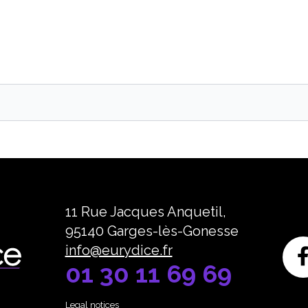
Search
11 Rue Jacques Anquetil,
95140 Garges-lès-Gonesse
info@eurydice.fr
01 30 11 69 69
Legal notices